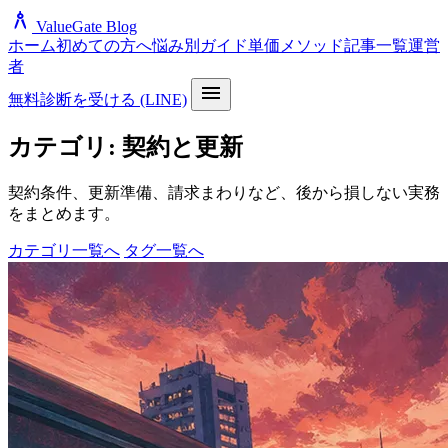
architecture
ValueGate Blog
ホーム
初めての方へ
悩み別ガイド
単価メソッド
記事一覧
運営
者
menu
無料診断を受ける (LINE)
カテゴリ: 契約と更新
契約条件、更新準備、請求まわりなど、後から損しない実務
をまとめます。
カテゴリ一覧へ
タグ一覧へ