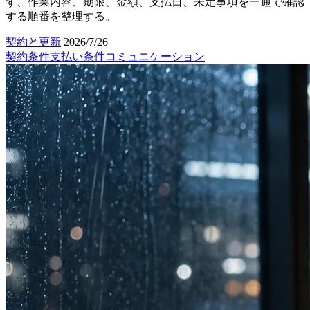
ず、作業内容、期限、金額、支払日、未定事項を一通で確認
する順番を整理する。
契約と更新
2026/7/26
契約条件
支払い条件
コミュニケーション