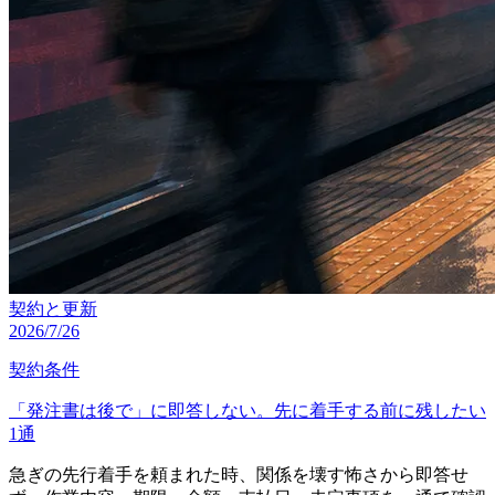
契約と更新
2026/7/26
契約条件
「発注書は後で」に即答しない。先に着手する前に残したい
1通
急ぎの先行着手を頼まれた時、関係を壊す怖さから即答せ