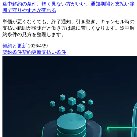
途中解約の条件、軽く見ない方がいい。通知期間と支払い範
囲で守りやすさが変わる
単価が悪くなくても、終了通知、引き継ぎ、キャンセル時の
支払い範囲が曖昧だと働き方は急に苦しくなります。途中解
約条件の見方を整理します。
契約と更新
2026/4/29
契約条件
契約更新
支払い条件