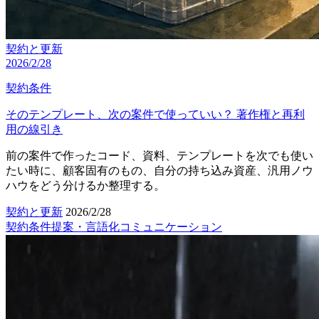
契約と更新
2026/2/28
契約条件
そのテンプレート、次の案件で使っていい？ 著作権と再利
用の線引き
前の案件で作ったコード、資料、テンプレートを次でも使い
たい時に、顧客固有のもの、自分の持ち込み資産、汎用ノウ
ハウをどう分けるか整理する。
契約と更新
2026/2/28
契約条件
提案・言語化
コミュニケーション