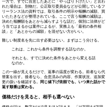
一方で、すでに合意したあとに「やっぱり下げたい」と言わ
れた場合は、別物だ。公正取引委員会などが公開しているフ
リーランス法の資料では、取引条件の明示や報酬の減額、買
いたたきなどが整理されている。ここで言う報酬の減額は、
決めた報酬額をあとから減らすような話だ。個別に法律がど
う当てはまるかは案件によるが、実務上も「最初の条件相
談」と「あとからの減額」を混ぜない方がいい。
難しい制度名を先に出す必要はない。まずはこう分ける。
これは、これから条件を調整する話なのか。
それとも、すでに決めた条件をあとから変える話
なのか。
この一線が見えるだけで、返事の温度が変わる。前者なら代
替案を出す。後者なら、合意済みの内容、作業状況、追加変
更の扱いを確認する。
同じ値下げ依頼でも、いつ来た話かで
返す順番は変わる。
価格だけを見ると、相手も選べない
価格の話は、数字だけで見るほど詰まる。「10万円を8万円