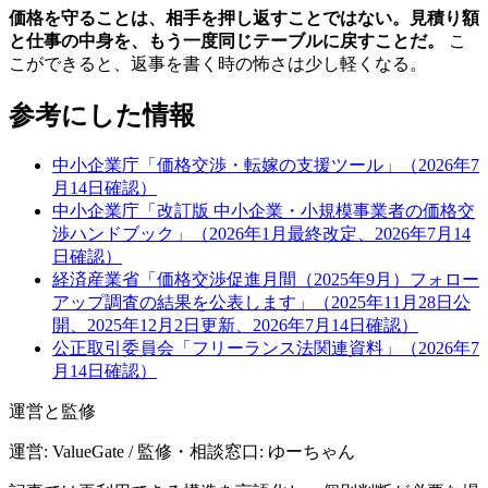
価格を守ることは、相手を押し返すことではない。見積り額
と仕事の中身を、もう一度同じテーブルに戻すことだ。
こ
こができると、返事を書く時の怖さは少し軽くなる。
参考にした情報
中小企業庁「価格交渉・転嫁の支援ツール」（2026年7
月14日確認）
中小企業庁「改訂版 中小企業・小規模事業者の価格交
渉ハンドブック」（2026年1月最終改定、2026年7月14
日確認）
経済産業省「価格交渉促進月間（2025年9月）フォロー
アップ調査の結果を公表します」（2025年11月28日公
開、2025年12月2日更新、2026年7月14日確認）
公正取引委員会「フリーランス法関連資料」（2026年7
月14日確認）
運営と監修
運営: ValueGate / 監修・相談窓口: ゆーちゃん