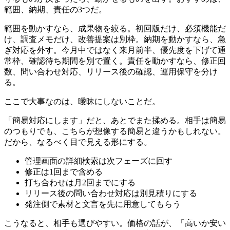
範囲、納期、責任の3つだ。
範囲を動かすなら、成果物を絞る。初回版だけ、必須機能だ
け、調査メモだけ、改善提案は別枠。納期を動かすなら、急
ぎ対応を外す。今月中ではなく来月前半、優先度を下げて通
常枠、確認待ち期間を別で置く。責任を動かすなら、修正回
数、問い合わせ対応、リリース後の確認、運用保守を分け
る。
ここで大事なのは、曖昧にしないことだ。
「簡易対応にします」だと、あとでまた揉める。相手は簡易
のつもりでも、こちらが想像する簡易と違うかもしれない。
だから、なるべく目で見える形にする。
管理画面の詳細検索は次フェーズに回す
修正は1回まで含める
打ち合わせは月2回までにする
リリース後の問い合わせ対応は別見積りにする
発注側で素材と文言を先に用意してもらう
こうなると、相手も選びやすい。価格の話が、「高いか安い