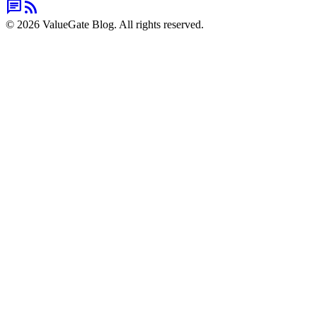
chat
rss_feed
© 2026 ValueGate Blog. All rights reserved.