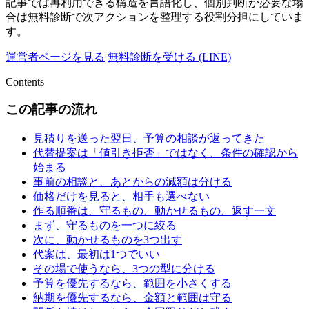
記事では再利用できる構造を言語化し、個別判断が必要な場
合は無料診断で次アクションを整理する役割分担にしていま
す。
運営者ページを見る
無料診断を受ける (LINE)
Contents
この記事の流れ
見積りを送った翌日、予算の相談が返ってきた
代替提案は「値引き拒否」ではなく、条件の確認から
始まる
事前の相談と、あとからの減額は分ける
価格だけを見ると、相手も選べない
作る順番は、守るもの、動かせるもの、返す一文
まず、守るものを一つに絞る
次に、動かせるものを3つ出す
代案は、最初は1つでいい
その場で使うなら、3つの型に分ける
予算を優先するなら、範囲を小さくする
納期を優先するなら、金額と範囲は守る