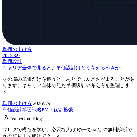
単価の上げ方
2026/3/9
単価設計
キャリア全体で見ると、単価設計はどう考えるべきか
その場の単価だけを追うと、あとでしんどさが出ることがあ
ります。キャリア全体で見た単価設計の考え方を整理しま
す。
単価の上げ方
2026/3/9
単価設計
学習戦略
PM・役割拡張
architecture
ValueGate Blog
ブログで構造を学び、必要な人は ゆーちゃん の無料診断で
次の打ち手を確認できます。