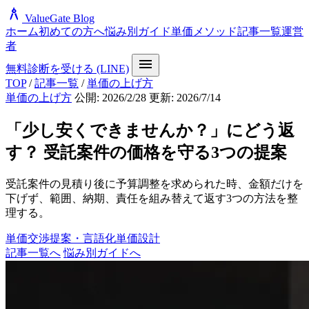
architecture
ValueGate Blog
ホーム
初めての方へ
悩み別ガイド
単価メソッド
記事一覧
運営
者
menu
無料診断を受ける (LINE)
TOP
/
記事一覧
/
単価の上げ方
単価の上げ方
公開: 2026/2/28
更新: 2026/7/14
「少し安くできませんか？」にどう返
す？ 受託案件の価格を守る3つの提案
受託案件の見積り後に予算調整を求められた時、金額だけを
下げず、範囲、納期、責任を組み替えて返す3つの方法を整
理する。
単価交渉
提案・言語化
単価設計
記事一覧へ
悩み別ガイドへ