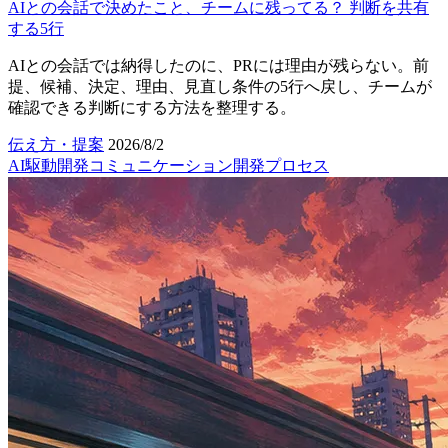
AIとの会話で決めたこと、チームに残ってる？ 判断を共有
する5行
AIとの会話では納得したのに、PRには理由が残らない。前
提、候補、決定、理由、見直し条件の5行へ戻し、チームが
確認できる判断にする方法を整理する。
伝え方・提案
2026/8/2
AI駆動開発
コミュニケーション
開発プロセス