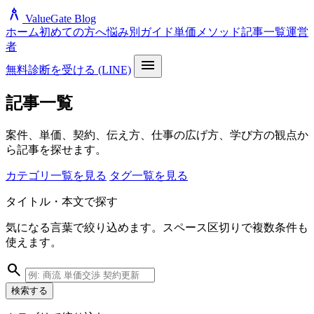
architecture
ValueGate Blog
ホーム
初めての方へ
悩み別ガイド
単価メソッド
記事一覧
運営
者
menu
無料診断を受ける (LINE)
記事一覧
案件、単価、契約、伝え方、仕事の広げ方、学び方の観点か
ら記事を探せます。
カテゴリ一覧を見る
タグ一覧を見る
タイトル・本文で探す
気になる言葉で絞り込めます。スペース区切りで複数条件も
使えます。
search
検索する