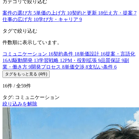
カテゴリで絞り込む
案件の選び方
5
単価の上げ方
10
契約と更新
18
伝え方・提案
7
仕事の広げ方
10
学び方・キャリア
9
タグで絞り込む
件数順に表示しています。
コミュニケーション
16
契約条件
18
単価設計
16
提案・言語化
16
AI駆動開発
13
学習戦略
12
PM・役割拡張
9
品質保証
9
副
業・働き方
9
開発プロセス
8
単価交渉
8
支払い条件
6
タグをもっと見る (4件)
16件 / 全59件
タグ: コミュニケーション
絞り込みを解除