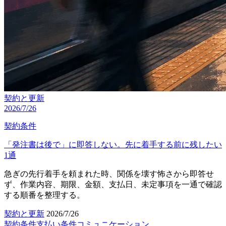
契約と更新
2026/7/26
契約条件
「発注書は後で」に即答しない。先に着手する前に残したい
1通
急ぎの先行着手を頼まれた時、関係を壊す怖さから即答せ
ず、作業内容、期限、金額、支払日、未定事項を一通で確認
する順番を整理する。
契約と更新
2026/7/26
契約条件
支払い条件
コミュニケーション