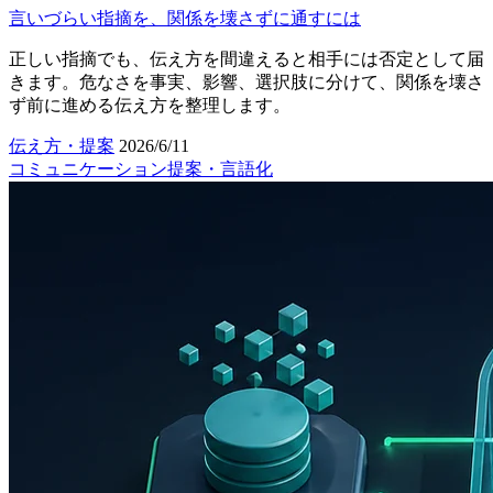
言いづらい指摘を、関係を壊さずに通すには
正しい指摘でも、伝え方を間違えると相手には否定として届
きます。危なさを事実、影響、選択肢に分けて、関係を壊さ
ず前に進める伝え方を整理します。
伝え方・提案
2026/6/11
コミュニケーション
提案・言語化