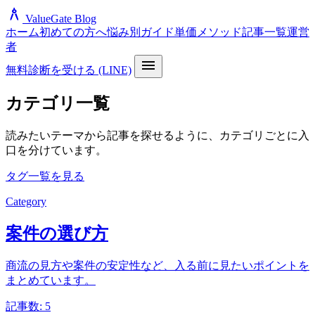
architecture
ValueGate Blog
ホーム
初めての方へ
悩み別ガイド
単価メソッド
記事一覧
運営
者
menu
無料診断を受ける (LINE)
カテゴリ一覧
読みたいテーマから記事を探せるように、カテゴリごとに入
口を分けています。
タグ一覧を見る
Category
案件の選び方
商流の見方や案件の安定性など、入る前に見たいポイントを
まとめています。
記事数: 5