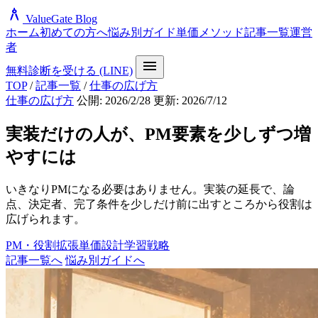
architecture
ValueGate Blog
ホーム
初めての方へ
悩み別ガイド
単価メソッド
記事一覧
運営
者
menu
無料診断を受ける (LINE)
TOP
/
記事一覧
/
仕事の広げ方
仕事の広げ方
公開: 2026/2/28
更新: 2026/7/12
実装だけの人が、PM要素を少しずつ増
やすには
いきなりPMになる必要はありません。実装の延長で、論
点、決定者、完了条件を少しだけ前に出すところから役割は
広げられます。
PM・役割拡張
単価設計
学習戦略
記事一覧へ
悩み別ガイドへ