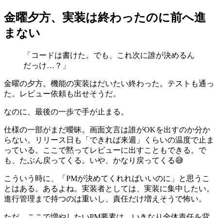
金曜夕方、実装は終わったのに前へ進
まない
「コードは書けた。でも、これ次に誰が決めるん
だっけ…？」
金曜の夕方。機能の実装はだいたい終わった。テストも通っ
た。レビュー依頼も出せそうだ。
なのに、最後の一歩で手が止まる。
仕様の一部がまだ曖昧。画面文言は誰がOKを出すのか分か
らない。リリース日も「できれば来週」くらいの温度で止ま
っている。ここで黙ってレビューに出すこともできる。で
も、たぶん戻ってくる。いや、かなり戻ってくる😅
こういう時に、「PMが決めてくれればいいのに」と思うこ
とはある。あるよね。実装者としては、実装に集中したい。
進行管理まで持つのは重いし、責任だけ増えそうで怖い。
ただ、ここで増やしたいPM要素は、いきなり全体責任を背