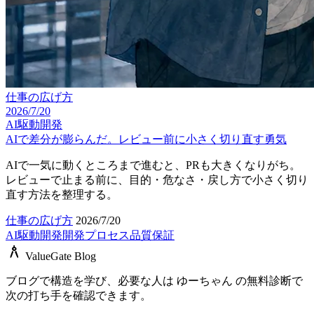
仕事の広げ方
2026/7/20
AI駆動開発
AIで差分が膨らんだ。レビュー前に小さく切り直す勇気
AIで一気に動くところまで進むと、PRも大きくなりがち。
レビューで止まる前に、目的・危なさ・戻し方で小さく切り
直す方法を整理する。
仕事の広げ方
2026/7/20
AI駆動開発
開発プロセス
品質保証
architecture
ValueGate Blog
ブログで構造を学び、必要な人は ゆーちゃん の無料診断で
次の打ち手を確認できます。