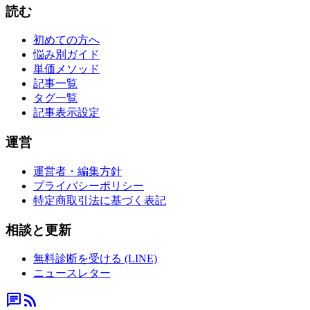
読む
初めての方へ
悩み別ガイド
単価メソッド
記事一覧
タグ一覧
記事表示設定
運営
運営者・編集方針
プライバシーポリシー
特定商取引法に基づく表記
相談と更新
無料診断を受ける (LINE)
ニュースレター
chat
rss_feed