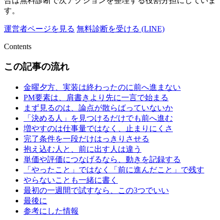
合は無料診断で次アクションを整理する役割分担にしていま
す。
運営者ページを見る
無料診断を受ける (LINE)
Contents
この記事の流れ
金曜夕方、実装は終わったのに前へ進まない
PM要素は、肩書きより先に一言で始まる
まず見るのは、論点が散らばっていないか
「決める人」を見つけるだけでも前へ進む
増やすのは仕事量ではなく、止まりにくさ
完了条件を一段だけはっきりさせる
抱え込む人と、前に出す人は違う
単価や評価につなげるなら、動きを記録する
「やったこと」ではなく「前に進んだこと」で残す
やらないことも一緒に書く
最初の一週間で試すなら、この3つでいい
最後に
参考にした情報