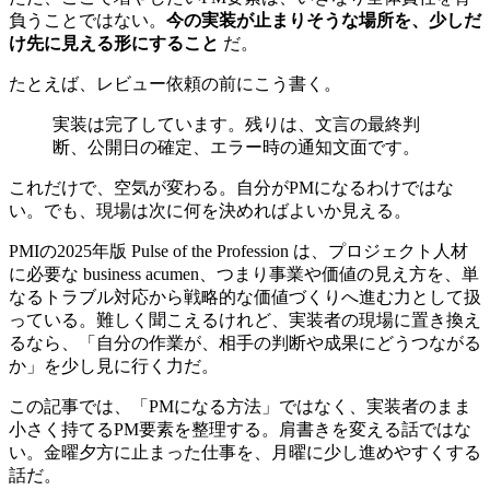
負うことではない。
今の実装が止まりそうな場所を、少しだ
け先に見える形にすること
だ。
たとえば、レビュー依頼の前にこう書く。
実装は完了しています。残りは、文言の最終判
断、公開日の確定、エラー時の通知文面です。
これだけで、空気が変わる。自分がPMになるわけではな
い。でも、現場は次に何を決めればよいか見える。
PMIの2025年版 Pulse of the Profession は、プロジェクト人材
に必要な business acumen、つまり事業や価値の見え方を、単
なるトラブル対応から戦略的な価値づくりへ進む力として扱
っている。難しく聞こえるけれど、実装者の現場に置き換え
るなら、「自分の作業が、相手の判断や成果にどうつながる
か」を少し見に行く力だ。
この記事では、「PMになる方法」ではなく、実装者のまま
小さく持てるPM要素を整理する。肩書きを変える話ではな
い。金曜夕方に止まった仕事を、月曜に少し進めやすくする
話だ。