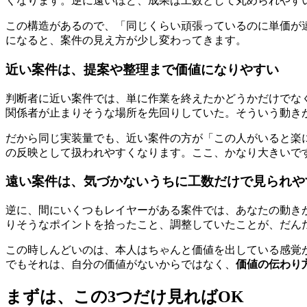
くなります。逆に遠いほど、成果は工数として丸められやす
この構造があるので、「同じくらい頑張っているのに単価が
になると、案件の見え方が少し変わってきます。
近い案件は、提案や整理まで価値になりやすい
判断者に近い案件では、単に作業を終えたかどうかだけでな
関係者が止まりそうな場所を先回りしていた。そういう動き
だから同じ実装量でも、近い案件の方が「この人がいると楽
の反映として扱われやすくなります。ここ、かなり大きいで
遠い案件は、気づかないうちに工数だけで見られや
逆に、間にいくつもレイヤーがある案件では、あなたの動き
りそうなポイントを拾ったこと、調整していたことが、だん
この時しんどいのは、本人はちゃんと価値を出している感覚
でもそれは、自分の価値がないからではなく、
価値の伝わり
まずは、この3つだけ見ればOK