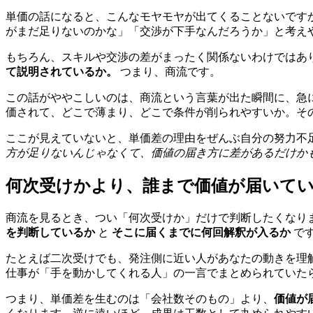
単価の話になると、こんなモヤモヤが出てくることないです
がまだ足りないのかな」「交渉が下手なんだろうか」と考え
もちろん、スキルや交渉の差がまったく関係ないわけではあ
て説明されているか。
つまり、商流です。
この話がややこしいのは、商流という言葉が出た瞬間に、急
価されて、どこで薄まり、どこで条件が削られやすいか。そ
ここが見えていないと、単価差の理由をぜんぶ自分の努力不
方が足りないんじゃなくて、価値の届き方に差があるだけか
何次受けかより、誰まで価値が届いて
商流を見るとき、つい「何次受けか」だけで判断したくなり
を判断しているか
と
そこに届くまでに何回解釈が入るか
で
たとえば二次受けでも、発注側に近い人があなたの動きを理
仕事が「手を動かしてくれる人」の一言でまとめられていた
つまり、単価差を生むのは「会社数そのもの」より、
価値が