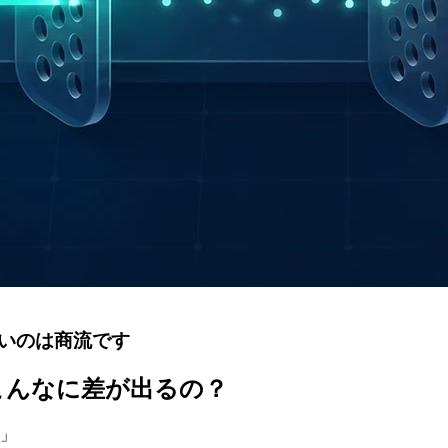
いのは商流です
こんなに差が出るの？
」