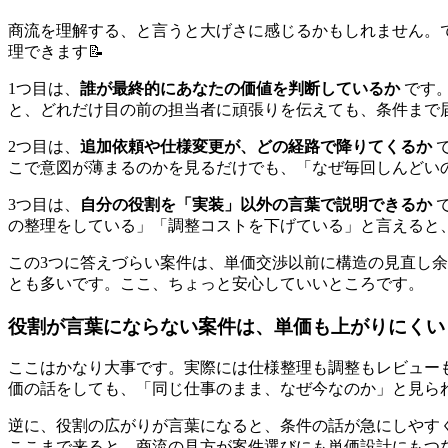
商流を理解する、と言うと大げさに感じるかもしれません。
理できます📝
1つ目は、
誰が最終的にあなたの価値を判断しているか
です
と、どれだけ目の前の担当者に頑張りを伝えても、条件まで
2つ目は、
追加依頼や仕様変更が、どの経路で降りてくるか
こで意図が薄まるのかを見るだけでも、「なぜ毎回しんどい
3つ目は、
自分の役割を「実装」以外の言葉で説明できるか
の整理をしている」「調整コストを下げている」と言えると
この3つに答えづらい案件は、単価交渉以前に構造の見直し
とも多いです。ここ、ちょっと安心していいところです。
役割が言葉にならない案件は、単価も上がりにくい
ここはかなり大事です。実際には仕様整理も調整もレビュー
価の話をしても、「同じ仕事のまま、なぜ今なのか」と見ら
逆に、役割の広がりが言葉になると、条件の話が急にしやす
ここまで来ると、商流の見方が案件選びにも単価設計にもつ