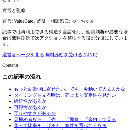
運営と監修
運営: ValueGate / 監修・相談窓口: ゆーちゃん
記事では再利用できる構造を言語化し、個別判断が必要な場
合は無料診断で次アクションを整理する役割分担にしていま
す。
運営者ページを見る
無料診断を受ける (LINE)
Contents
この記事の流れ
もっと副業側に寄せたい。でも、今動いて大丈夫かな
タイミングを見る時は、売上より安定性を見たい
継続性があるか
再現性があるか
守りやすさがあるか
見極めるなら、「売上」「導線」「余白」で見る
焦って比率を上げると、案件を選べなくなる