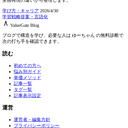
実務再現の違いから整理します。
学び方・キャリア
2026/4/30
学習戦略
提案・言語化
architecture
ValueGate Blog
ブログで構造を学び、必要な人は ゆーちゃん の無料診断で
次の打ち手を確認できます。
読む
初めての方へ
悩み別ガイド
単価メソッド
記事一覧
タグ一覧
記事表示設定
運営
運営者・編集方針
プライバシーポリシー