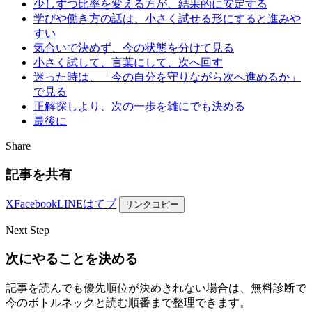
少しずつ比率を変える方が、結果的に安定する
学びや働き方の話は、小さく試せる形にすると進みや
すい
気合いで決めず、今の状態を分けて見る
小さく試して、言葉にして、次へ回す
迷った時は、「今の自分を守りながら次へ進めるか」
で見る
正解探しより、次の一歩を雑にでも決める
最後に
Share
記事を共有
X
Facebook
LINE
はてブ
リンクコピー
Next Step
次にやることを決める
記事を読んでも優先順位が決めきれない場合は、無料診断で
今のボトルネックと読む順番まで整理できます。