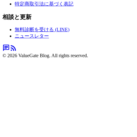
特定商取引法に基づく表記
相談と更新
無料診断を受ける (LINE)
ニュースレター
chat
rss_feed
© 2026 ValueGate Blog. All rights reserved.