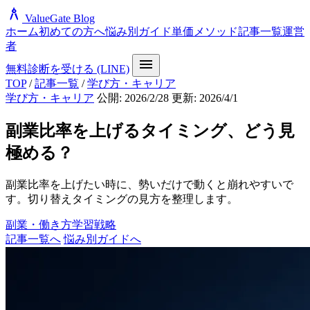
architecture
ValueGate Blog
ホーム
初めての方へ
悩み別ガイド
単価メソッド
記事一覧
運営
者
menu
無料診断を受ける (LINE)
TOP
/
記事一覧
/
学び方・キャリア
学び方・キャリア
公開: 2026/2/28
更新: 2026/4/1
副業比率を上げるタイミング、どう見
極める？
副業比率を上げたい時に、勢いだけで動くと崩れやすいで
す。切り替えタイミングの見方を整理します。
副業・働き方
学習戦略
記事一覧へ
悩み別ガイドへ